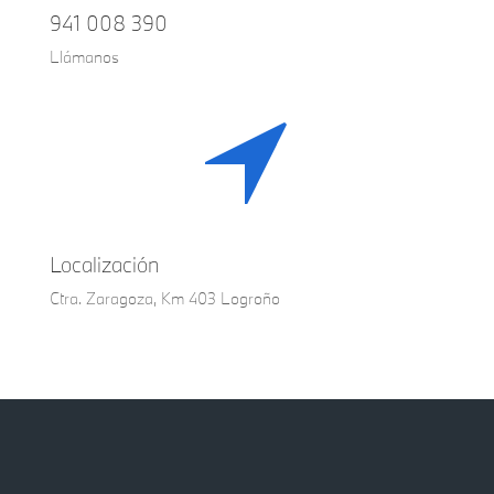
941 008 390
Llámanos
Localización
Ctra. Zaragoza, Km 403 Logroño