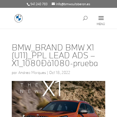
941 240 783
info@bmwautoberon.es
BMW_BRAND BMW X1
(U11)_PPL LEAD ADS –
X1_1080Ðà1080-prueba
por
Andrea Marques
|
Oct 18, 2022