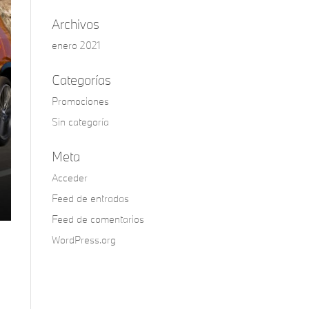
Archivos
enero 2021
Categorías
Promociones
Sin categoría
Meta
Acceder
Feed de entradas
Feed de comentarios
WordPress.org