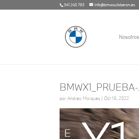
941 240 783
info@bmwautoberon.es
Nosotros
BMWX1_PRUEBA-2
por
Andrea Marques
|
Oct 18, 2022