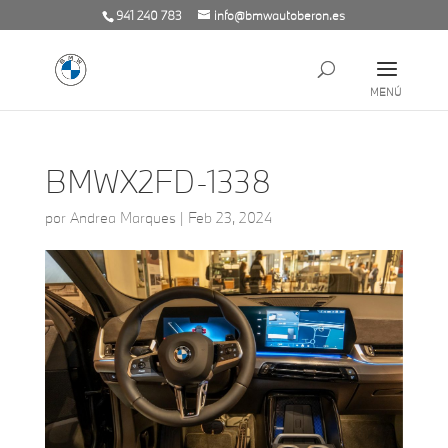
941 240 783
info@bmwautoberon.es
BMWX2FD-1338
por
Andrea Marques
|
Feb 23, 2024