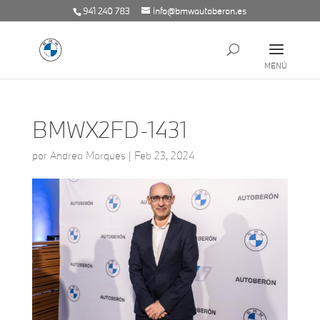
941 240 783
info@bmwautoberon.es
BMWX2FD-1431
por
Andrea Marques
|
Feb 23, 2024