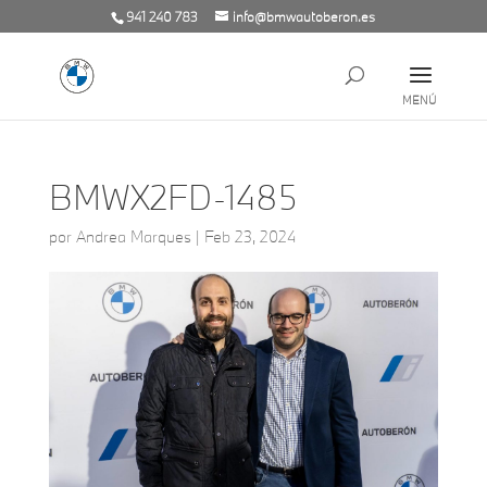
941 240 783
info@bmwautoberon.es
BMWX2FD-1485
por
Andrea Marques
|
Feb 23, 2024