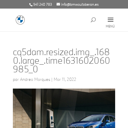
941 240 783
info@bmwautoberon.es
cq5dam.resized.img_.168
0.large_.time1631602060
985_0
por
Andrea Marques
|
Mar 11, 2022