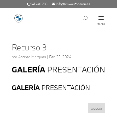
941 240 783
info@bmwautoberon.es
Recurso 3
por
Andrea Marques
|
Feb 23, 2024