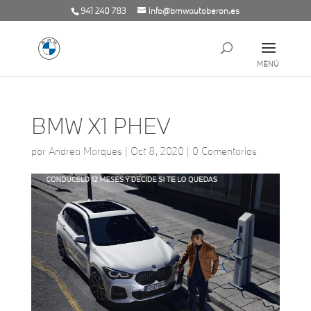
941 240 783
info@bmwautoberon.es
BMW X1 PHEV
por
Andrea Marques
|
Oct 8, 2020
|
0 Comentarios