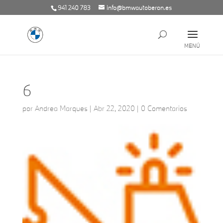
941 240 783
info@bmwautoberon.es
6
por
Andrea Marques
|
Abr 22, 2020
|
0 Comentarios