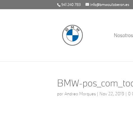
941 240 783
info@bmwautoberon.es
Nosotros
BMW-pos_com_too
por
Andrea Marques
|
Nov 22, 2019
|
0 