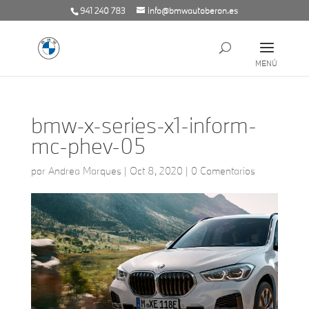
941 240 783
info@bmwautoberon.es
bmw-x-series-x1-inform-
mc-phev-05
por
Andrea Marques
|
Oct 8, 2020
|
0 Comentarios