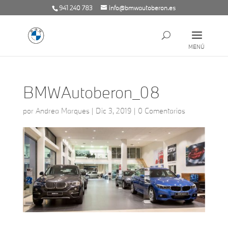
941 240 783
info@bmwautoberon.es
BMWAutoberon_08
por
Andrea Marques
|
Dic 3, 2019
|
0 Comentarios