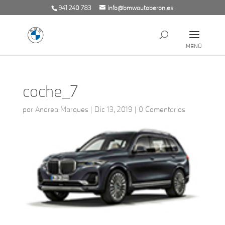
941 240 783
info@bmwautoberon.es
coche_7
por
Andrea Marques
|
Dic 13, 2019
|
0 Comentarios